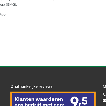
oup (EMG).
izen
Onafhankelijke reviews
M