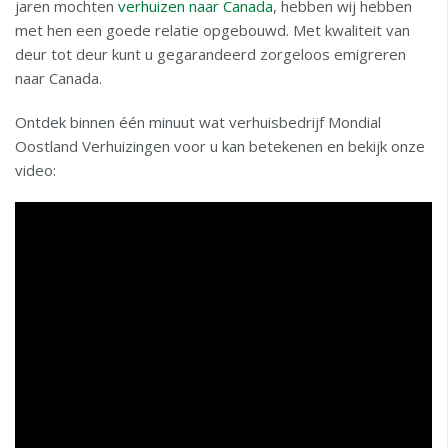
jaren mochten
verhuizen naar Canada
, hebben wij hebben
met hen een goede relatie opgebouwd. Met kwaliteit van
deur tot deur kunt u gegarandeerd zorgeloos emigreren
naar Canada.
Ontdek binnen één minuut wat verhuisbedrijf Mondial
Oostland Verhuizingen voor u kan betekenen en bekijk onze
video: