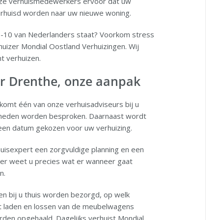
ze verhuismedewerkers ervoor dat uw
verhuisd worden naar uw nieuwe woning.
top-10 van Nederlanders staat? Voorkom stress
huizer Mondial Oostland Verhuizingen. Wij
t verhuizen.
ar Drenthe, onze aanpak
komt één van onze verhuisadviseurs bij u
heden worden besproken. Daarnaast wordt
een datum gekozen voor uw verhuizing.
isexpert een zorgvuldige planning en een
ier weet u precies wat er wanneer gaat
n.
en bij u thuis worden bezorgd, op welk
t laden en lossen van de meubelwagens
den opgehaald. Dagelijks verhuist Mondial