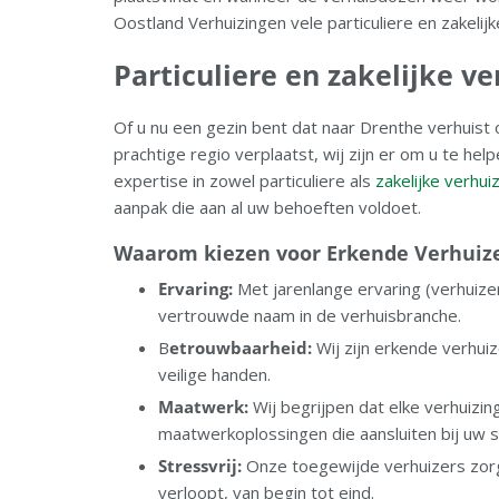
Oostland Verhuizingen vele particuliere en zakeli
Particuliere en zakelijke v
Of u nu een gezin bent dat naar Drenthe verhuist o
prachtige regio verplaatst, wij zijn er om u te he
expertise in zowel particuliere als
zakelijke verhui
aanpak die aan al uw behoeften voldoet.
Waarom kiezen voor Erkende Verhuize
Ervaring:
Met jarenlange ervaring (verhuizer
vertrouwde naam in de verhuisbranche.
B
etrouwbaarheid:
Wij zijn erkende verhuiz
veilige handen.
Maatwerk:
Wij begrijpen dat elke verhuizin
maatwerkoplossingen die aansluiten bij uw s
Stressvrij:
Onze toegewijde verhuizers zorg
verloopt, van begin tot eind.