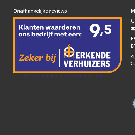
Onafhankelijke reviews
M
K
B
A
C