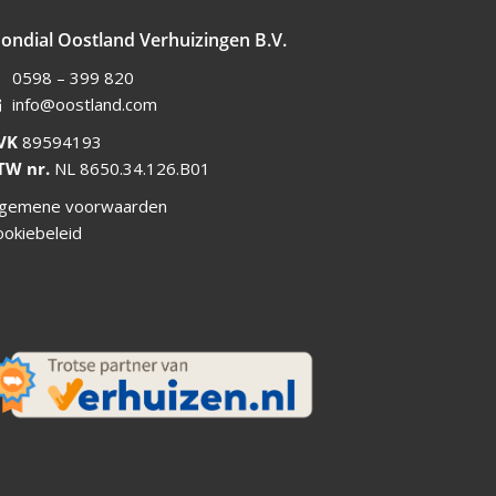
ondial Oostland Verhuizingen B.V.
0598 – 399 820
info@oostland.com
VK
89594193
TW nr.
NL 8650.34.126.B01
lgemene voorwaarden
ookiebeleid