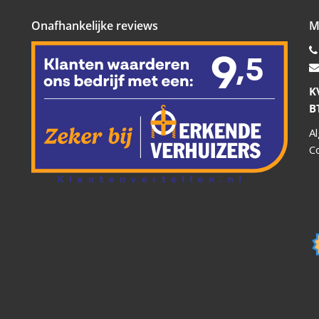
Onafhankelijke reviews
M
K
B
A
C