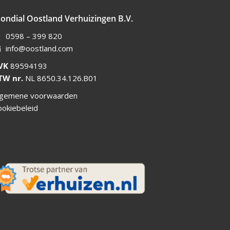
ondial Oostland Verhuizingen B.V.
0598 – 399 820
info@oostland.com
VK
89594193
TW nr.
NL 8650.34.126.B01
lgemene voorwaarden
ookiebeleid