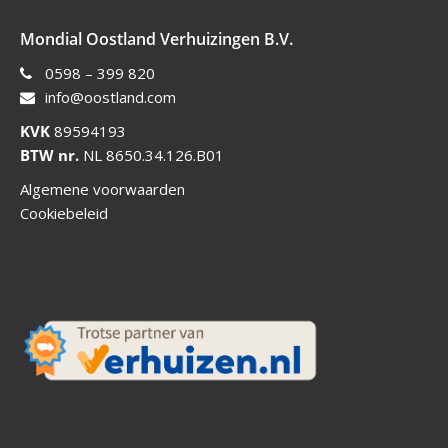
Mondial Oostland Verhuizingen B.V.
0598 – 399 820
info@oostland.com
KVK
89594193
BTW nr.
NL 8650.34.126.B01
Algemene voorwaarden
Cookiebeleid