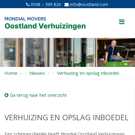
0598 – 399 820
info@oostland.com
Me
Home
Nieuws
Verhuizing en opslag inboedel
Ga terug naar het overzicht
VERHUIZING EN OPSLAG INBOEDEL
Een schippersfamilie heeft Mondial Oostland Verhuizingen