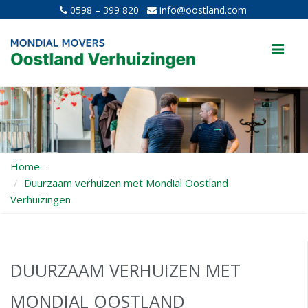
0598 – 399 820
info@oostland.com
Me
Home
Duurzaam verhuizen met Mondial Oostland
Verhuizingen
DUURZAAM VERHUIZEN MET
MONDIAL OOSTLAND