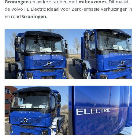
Groningen
en andere steden met
milieuzones
. Dit maakt
de Volvo FE Electric ideaal voor Zero-emissie verhuizingen in
en rond
Groningen
.