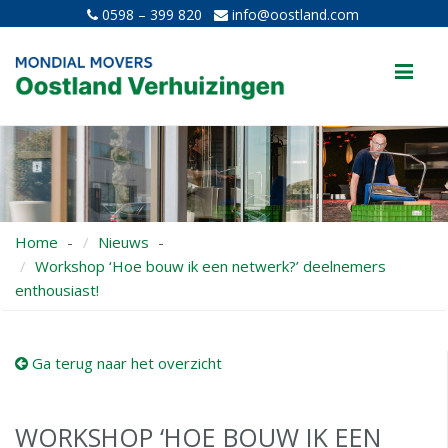
0598 – 399 820
info@oostland.com
Me
Home
Nieuws
Workshop ‘Hoe bouw ik een netwerk?’ deelnemers
enthousiast!
Ga terug naar het overzicht
WORKSHOP ‘HOE BOUW IK EEN