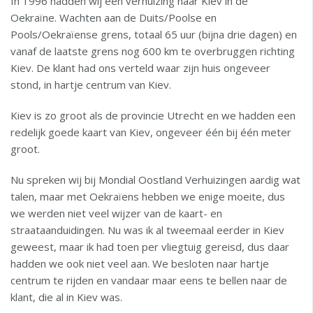
In 1996 hadden wij een verhuizing naar Kiev in de
Oekraïne. Wachten aan de Duits/Poolse en
Pools/Oekraïense grens, totaal 65 uur (bijna drie dagen) en
vanaf de laatste grens nog 600 km te overbruggen richting
Kiev. De klant had ons verteld waar zijn huis ongeveer
stond, in hartje centrum van Kiev.
Kiev is zo groot als de provincie Utrecht en we hadden een
redelijk goede kaart van Kiev, ongeveer één bij één meter
groot.
Nu spreken wij bij Mondial Oostland Verhuizingen aardig wat
talen, maar met Oekraïens hebben we enige moeite, dus
we werden niet veel wijzer van de kaart- en
straataanduidingen. Nu was ik al tweemaal eerder in Kiev
geweest, maar ik had toen per vliegtuig gereisd, dus daar
hadden we ook niet veel aan. We besloten naar hartje
centrum te rijden en vandaar maar eens te bellen naar de
klant, die al in Kiev was.