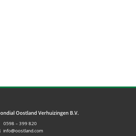
ondial Oostland Verhuizingen B.V.
0598 – 399 820
info@oostland.com